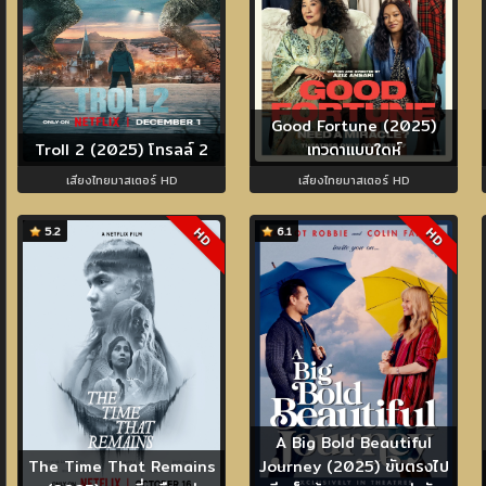
Good Fortune (2025)
Troll 2 (2025) โทรลล์ 2
เทวดาแบบใดห์
เสียงไทยมาสเตอร์ HD
เสียงไทยมาสเตอร์ HD
5.2
6.1
HD
HD
A Big Bold Beautiful
The Time That Remains
Journey (2025) ขับตรงไป