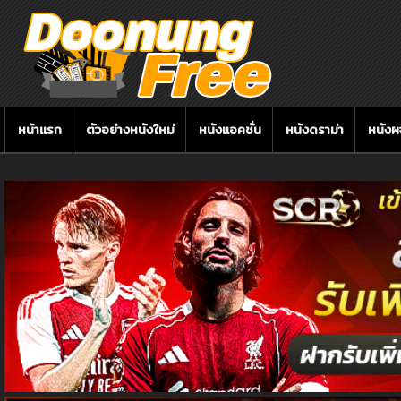
หน้าแรก
ตัวอย่างหนังใหม่
หนังแอคชั่น
หนังดราม่า
หนัง