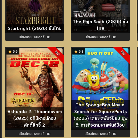
The Raja Saab (2026) ซับ
Starbright (2026) ซับไทย
ไทย
เสียงไทยมาสเตอร์ HD
เสียงไทยมาสเตอร์ HD
5.6
5.8
HD
HD
The SpongeBob Movie:
Akhanda 2: Thaandavam
Search for SquarePants
(2025) อภินิหารนักรบ
(2025) เดอะ สพันจ์บ็อบ มูฟ
ศักดิ์สิทธิ์ 2
วี่: ภารกิจตามหาสพันจ์บ็อบ
เสียงไทยมาสเตอร์ HD
เสียงไทยมาสเตอร์ HD